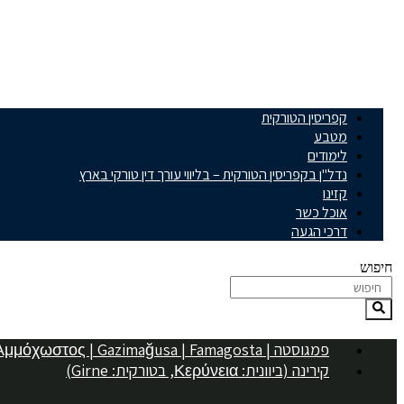
קפריסין הטורקית
מטבע
לימודים
נדל"ן בקפריסין הטורקית – בליווי עורך דין טורקי בארץ
קזינו
אוכל כשר
דרכי הגעה
חיפוש
פמגוסטה | Αμμόχωστος | Gazimağusa | Famagosta
קירינה (ביוונית: Κερύνεια, בטורקית: Girne)