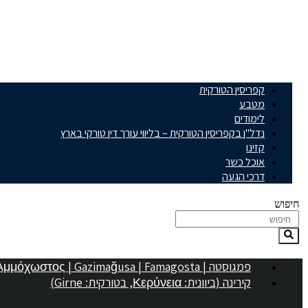
קפריסין הטורקית
מטבע
לימודים
נדל"ן בקפריסין הטורקית – בליווי עורך דין טורקי בארץ
קזינו
אוכל כשר
דרכי הגעה
חיפוש
פמגוסטה | Αμμόχωστος | Gazimağusa | Famagosta
קירינה (ביוונית: Κερύνεια, בטורקית: Girne)